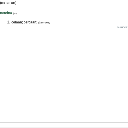
(ca.cat.an)
nomina
(n)
celaan; cercaan;
(nomina)
sumber: