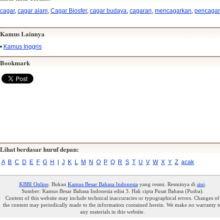
cagar
,
cagar alam
,
Cagar Biosfer
,
cagar budaya
,
cagaran
,
mencagarkan
,
pencaga
Kamus Lainnya
•
Kamus Inggris
Bookmark
Lihat berdasar huruf depan:
A
B
C
D
E
F
G
H
I
J
K
L
M
N
O
P
Q
R
S
T
U
V
W
X
Y
Z
acak
KBBI Online
. Bukan
Kamus Besar Bahasa Indonesia
yang resmi. Resminya di
sini
.
Sumber: Kamus Besar Bahasa Indonesia edisi 3. Hak cipta Pusat Bahasa (Pusba).
Content of this website may include technical inaccuracies or typographical errors. Changes of
the content may periodically made to the information contained herein. We make no warranty t
any materials in this website.