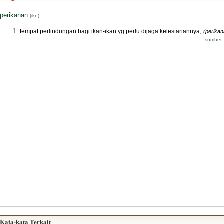
perikanan
(ikn)
tempat perlindungan bagi ikan-ikan yg perlu dijaga kelestariannya;
(perikan
sumber:
Kata-kata Terkait