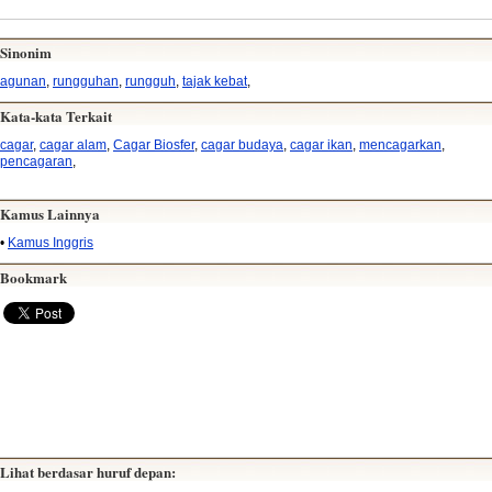
Sinonim
agunan
,
rungguhan
,
rungguh
,
tajak kebat
,
Kata-kata Terkait
cagar
,
cagar alam
,
Cagar Biosfer
,
cagar budaya
,
cagar ikan
,
mencagarkan
,
pencagaran
,
Kamus Lainnya
•
Kamus Inggris
Bookmark
Lihat berdasar huruf depan: