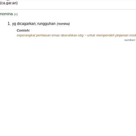
(ca.gar.an)
nomina
(n)
yg dicagarkan; rungguhan
(nomina)
Contoh:
seperangkat perhiasan emas diserahkan sbg ~ untuk memperoleh pinjaman mod
sumber: