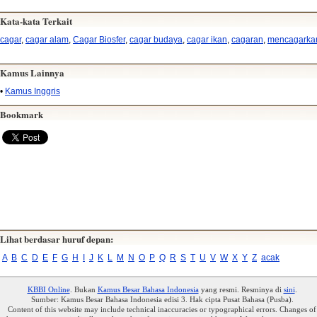
Kata-kata Terkait
cagar
,
cagar alam
,
Cagar Biosfer
,
cagar budaya
,
cagar ikan
,
cagaran
,
mencagarka
Kamus Lainnya
•
Kamus Inggris
Bookmark
Lihat berdasar huruf depan:
A
B
C
D
E
F
G
H
I
J
K
L
M
N
O
P
Q
R
S
T
U
V
W
X
Y
Z
acak
KBBI Online
. Bukan
Kamus Besar Bahasa Indonesia
yang resmi. Resminya di
sini
.
Sumber: Kamus Besar Bahasa Indonesia edisi 3. Hak cipta Pusat Bahasa (Pusba).
Content of this website may include technical inaccuracies or typographical errors. Changes of