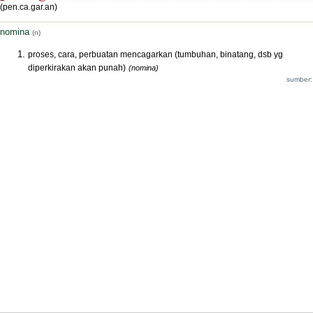
(pen.ca.gar.an)
nomina
(n)
proses, cara, perbuatan mencagarkan (tumbuhan, binatang, dsb yg
diperkirakan akan punah)
(nomina)
sumber: