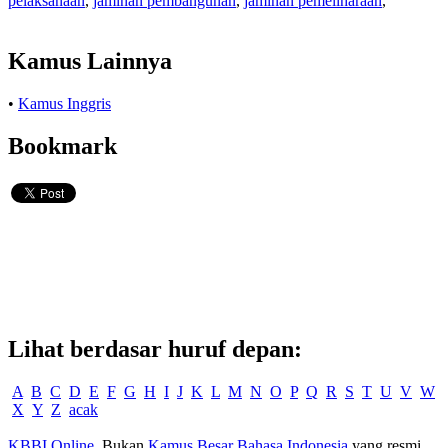
pelaksanaan
,
jaminan pembangunan
,
jaminan pemeliharaan
,
Kamus Lainnya
•
Kamus Inggris
Bookmark
Lihat berdasar huruf depan:
A
B
C
D
E
F
G
H
I
J
K
L
M
N
O
P
Q
R
S
T
U
V
W
X
Y
Z
acak
KBBI Online
. Bukan
Kamus Besar Bahasa Indonesia
yang resmi.