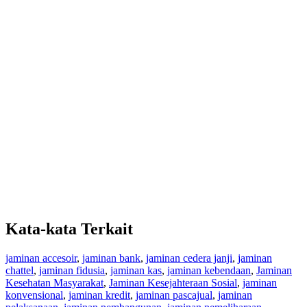
Kata-kata Terkait
jaminan accesoir
,
jaminan bank
,
jaminan cedera janji
,
jaminan
chattel
,
jaminan fidusia
,
jaminan kas
,
jaminan kebendaan
,
Jaminan
Kesehatan Masyarakat
,
Jaminan Kesejahteraan Sosial
,
jaminan
konvensional
,
jaminan kredit
,
jaminan pascajual
,
jaminan