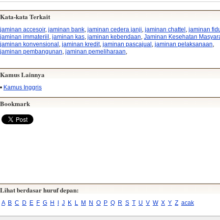
Kata-kata Terkait
jaminan accesoir
,
jaminan bank
,
jaminan cedera janji
,
jaminan chattel
,
jaminan fid
jaminan immateriil
,
jaminan kas
,
jaminan kebendaan
,
Jaminan Kesehatan Masyar
jaminan konvensional
,
jaminan kredit
,
jaminan pascajual
,
jaminan pelaksanaan
,
jaminan pembangunan
,
jaminan pemeliharaan
,
Kamus Lainnya
•
Kamus Inggris
Bookmark
Lihat berdasar huruf depan:
A
B
C
D
E
F
G
H
I
J
K
L
M
N
O
P
Q
R
S
T
U
V
W
X
Y
Z
acak