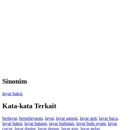
Sinonim
layar baksi
,
Kata-kata Terkait
berlayar
,
berpelayaran
,
layar
,
layar agung
,
layar apit
,
layar baca
,
layar baksi
,
layar batang
,
layar bubutan
,
layar bulu ayam
,
layar
cucur
,
layar dastur
,
layar depan
,
layar gap
,
layar gelas
,