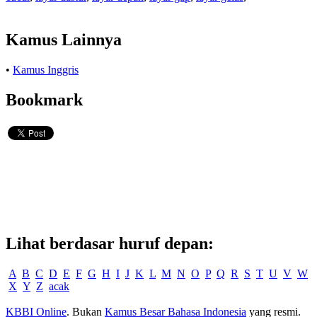
Kamus Lainnya
•
Kamus Inggris
Bookmark
Lihat berdasar huruf depan:
A
B
C
D
E
F
G
H
I
J
K
L
M
N
O
P
Q
R
S
T
U
V
W
X
Y
Z
acak
KBBI Online
. Bukan
Kamus Besar Bahasa Indonesia
yang resmi.