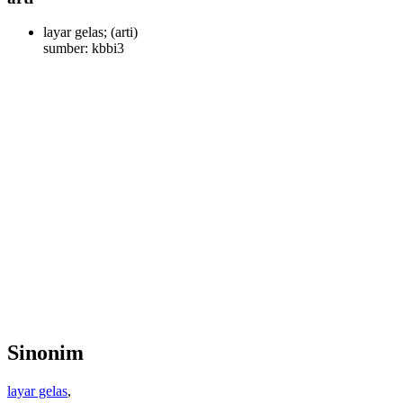
layar gelas;
(arti)
sumber: kbbi3
Sinonim
layar gelas
,