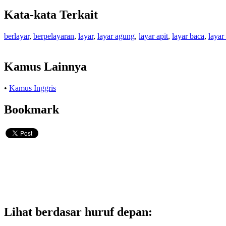
Kata-kata Terkait
berlayar
,
berpelayaran
,
layar
,
layar agung
,
layar apit
,
layar baca
,
layar
Kamus Lainnya
•
Kamus Inggris
Bookmark
Lihat berdasar huruf depan: