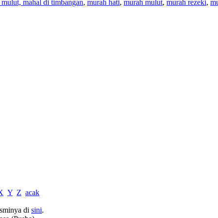
 mulut, mahal di timbangan
,
murah hati
,
murah mulut
,
murah rezeki
,
mu
X
Y
Z
acak
sminya di
sini
.