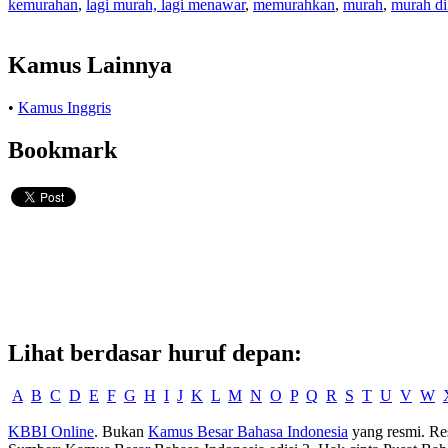
kemurahan
,
lagi murah, lagi menawar
,
memurahkan
,
murah
,
murah di
Kamus Lainnya
•
Kamus Inggris
Bookmark
Lihat berdasar huruf depan:
A
B
C
D
E
F
G
H
I
J
K
L
M
N
O
P
Q
R
S
T
U
V
W
KBBI Online
. Bukan
Kamus Besar Bahasa Indonesia
yang resmi. Re