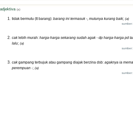
adjektiva
(a)
tidak bermutu (tt barang):
barang ini termasuk -, mutunya kurang baik;
(a)
sumber:
cak
lebih murah:
harga-harga sekarang sudah agak - dp harga-harga pd t
lalu
;
(a)
sumber:
cak
gampang terbujuk atau gampang diajak berzina dsb:
agaknya ia mem
perempuan -
;
(a)
sumber: