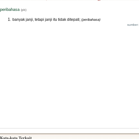
peribahasa
(pb)
banyak janji, tetapi janji itu tidak ditepati;
(peribahasa)
sumber:
Kata-kata Terkait