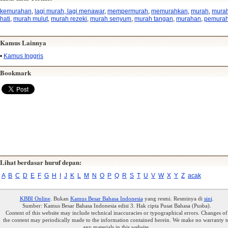
kemurahan
,
lagi murah, lagi menawar
,
mempermurah
,
memurahkan
,
murah
,
mura
hati
,
murah mulut
,
murah rezeki
,
murah senyum
,
murah tangan
,
murahan
,
pemura
Kamus Lainnya
•
Kamus Inggris
Bookmark
Lihat berdasar huruf depan:
A
B
C
D
E
F
G
H
I
J
K
L
M
N
O
P
Q
R
S
T
U
V
W
X
Y
Z
acak
KBBI Online
. Bukan
Kamus Besar Bahasa Indonesia
yang resmi. Resminya di
sini
.
Sumber: Kamus Besar Bahasa Indonesia edisi 3. Hak cipta Pusat Bahasa (Pusba).
Content of this website may include technical inaccuracies or typographical errors. Changes of
the content may periodically made to the information contained herein. We make no warranty t
any materials in this website.