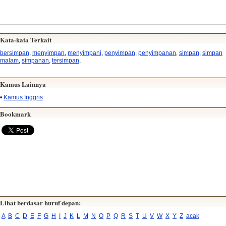
Kata-kata Terkait
bersimpan
,
menyimpan
,
menyimpani
,
penyimpan
,
penyimpanan
,
simpan
,
simpan
malam
,
simpanan
,
tersimpan
,
Kamus Lainnya
•
Kamus Inggris
Bookmark
Lihat berdasar huruf depan:
A
B
C
D
E
F
G
H
I
J
K
L
M
N
O
P
Q
R
S
T
U
V
W
X
Y
Z
acak