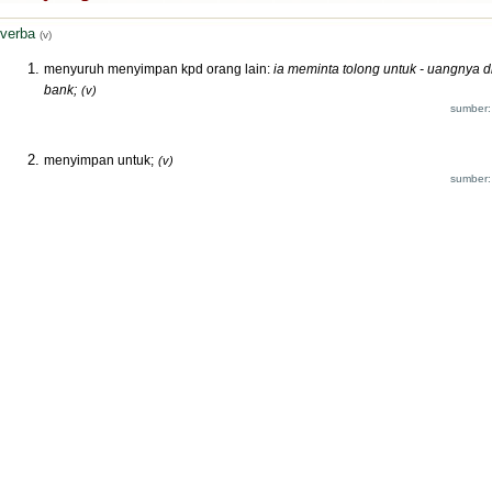
verba
(v)
menyuruh menyimpan kpd orang lain:
ia meminta tolong untuk - uangnya d
bank;
(v)
sumber:
menyimpan untuk;
(v)
sumber: