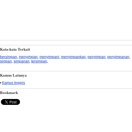
Kata-kata Terkait
bersimpan
,
menyimpan
,
menyimpani
,
menyimpankan
,
penyimpan
,
penyimpanan
,
simpan
,
simpanan
,
tersimpan
,
Kamus Lainnya
•
Kamus Inggris
Bookmark