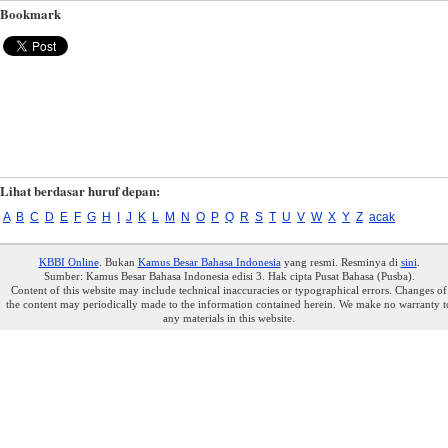
Bookmark
Lihat berdasar huruf depan:
A
B
C
D
E
F
G
H
I
J
K
L
M
N
O
P
Q
R
S
T
U
V
W
X
Y
Z
acak
KBBI Online
. Bukan
Kamus Besar Bahasa Indonesia
yang resmi. Resminya di
sini
.
Sumber: Kamus Besar Bahasa Indonesia edisi 3. Hak cipta Pusat Bahasa (Pusba).
Content of this website may include technical inaccuracies or typographical errors. Changes of
the content may periodically made to the information contained herein. We make no warranty t
any materials in this website.