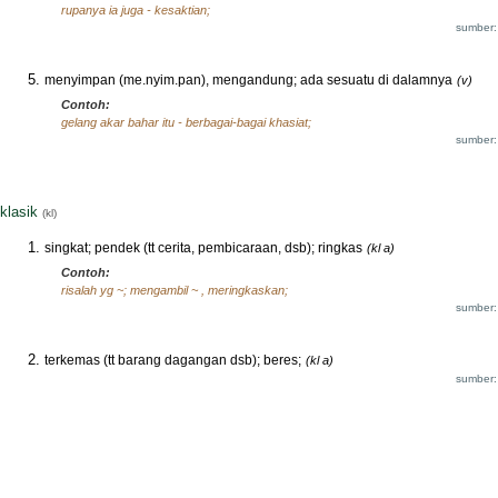
rupanya ia juga - kesaktian;
sumber:
menyimpan (me.nyim.pan), mengandung; ada sesuatu di dalamnya
(v)
Contoh:
gelang akar bahar itu - berbagai-bagai khasiat;
sumber:
klasik
(kl)
singkat; pendek (tt cerita, pembicaraan, dsb); ringkas
(kl a)
Contoh:
risalah yg ~; mengambil ~ , meringkaskan;
sumber:
terkemas (tt barang dagangan dsb); beres;
(kl a)
sumber: