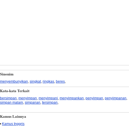
Sinonim
menyembunyikan
,
singkat
,
ringkas
,
beres
,
Kata-kata Terkait
bersimpan
,
menyimpan
,
menyimpani
,
menyimpankan
,
penyimpan
,
penyimpanan
,
simpan malam
,
simpanan
,
tersimpan
,
Kamus Lainnya
•
Kamus Inggris