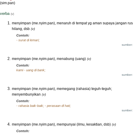
(sim.pan)
verba
(v)
menyimpan (me.nyim.pan), menaruh di tempat yg aman supaya jangan rus
hilang, dsb
(v)
Contoh:
- surat di lemari;
sumber:
menyimpan (me.nyim.pan), menabung (uang)
(v)
Contoh:
kami - uang di bank;
sumber:
menyimpan (me.nyim.pan), memegang (rahasia) teguh-teguh;
menyembunyikan
(v)
Contoh:
- rahasia baik-baik; - perasaan dl hati;
sumber:
menyimpan (me.nyim.pan), mempunyai (ilmu, kesaktian, dsb)
(v)
Contoh: