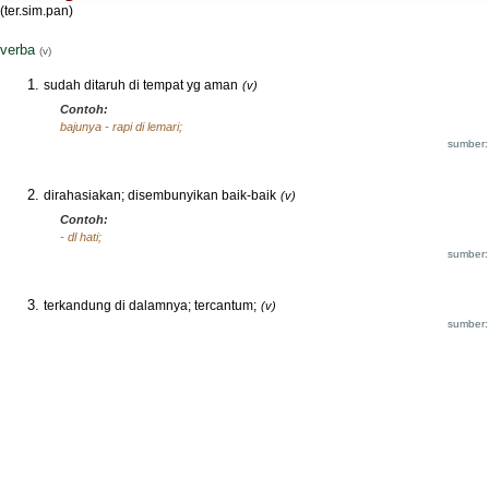
(ter.sim.pan)
verba
(v)
sudah ditaruh di tempat yg aman
(v)
Contoh:
bajunya - rapi di lemari;
sumber:
dirahasiakan; disembunyikan baik-baik
(v)
Contoh:
- dl hati;
sumber:
terkandung di dalamnya; tercantum;
(v)
sumber: