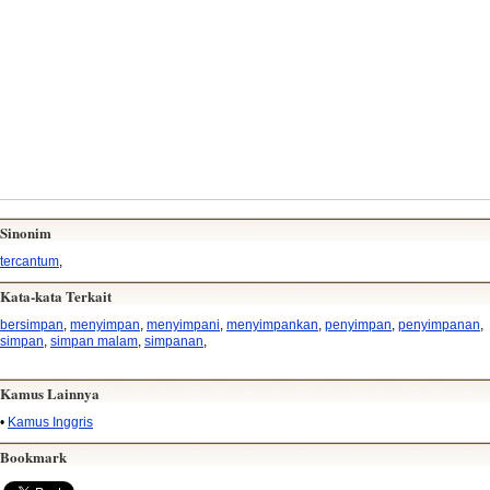
Sinonim
tercantum
,
Kata-kata Terkait
bersimpan
,
menyimpan
,
menyimpani
,
menyimpankan
,
penyimpan
,
penyimpanan
,
simpan
,
simpan malam
,
simpanan
,
Kamus Lainnya
•
Kamus Inggris
Bookmark