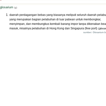
glosarium
(g)
daerah perdagangan bebas yang biasanya meliputi seluruh daerah pelab
yang merupakan bagian pelabuhan di luar pabean untuk membongkar,
menyimpan, dan membungkus kembali barang impor tanpa dikenakan bea
masuk, misalnya pelabuhan di Hong Kong dan Singapura (free port)
(glosa
sumber: Glosarium bi