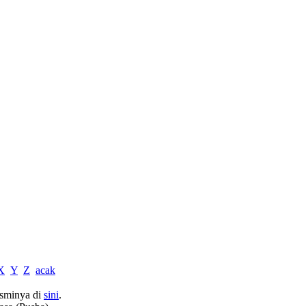
X
Y
Z
acak
sminya di
sini
.