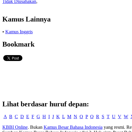
Tidak Diusahakan
,
Kamus Lainnya
•
Kamus Inggris
Bookmark
Lihat berdasar huruf depan:
A
B
C
D
E
F
G
H
I
J
K
L
M
N
O
P
Q
R
S
T
U
V
W
KBBI Online
. Bukan
Kamus Besar Bahasa Indonesia
yang resmi. Re