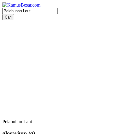
Pelabuhan Laut
glosarium
(g)