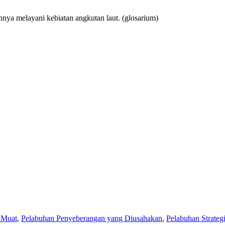
nya melayani kebiatan angkutan laut.
(glosarium)
 Muat
,
Pelabuhan Penyeberangan yang Diusahakan
,
Pelabuhan Strateg