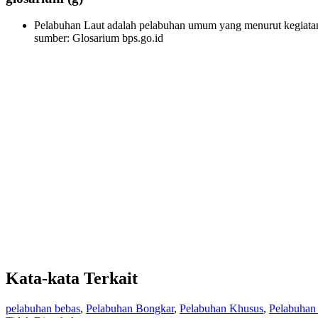
Pelabuhan Laut adalah pelabuhan umum yang menurut kegiatan
sumber: Glosarium bps.go.id
Kata-kata Terkait
pelabuhan bebas
,
Pelabuhan Bongkar
,
Pelabuhan Khusus
,
Pelabuhan