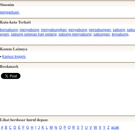
Sinonim
pengaduan
,
Kata-kata Terkait
bersabung
,
menyabung
,
menyabungkan
,
penyabung
,
persabungan
,
sabung
,
sab
ayam
,
sabung selepas hari petang
,
sabung-menyabung
,
sabungan
,
tersabung
,
Kamus Lainnya
•
Kamus Inggris
Bookmark
Lihat berdasar huruf depan:
A
B
C
D
E
F
G
H
I
J
K
L
M
N
O
P
Q
R
S
T
U
V
W
X
Y
Z
acak