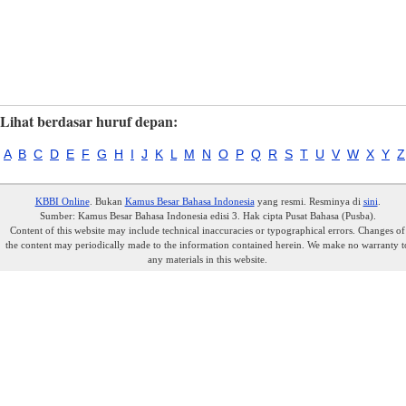
Lihat berdasar huruf depan:
A
B
C
D
E
F
G
H
I
J
K
L
M
N
O
P
Q
R
S
T
U
V
W
X
Y
Z
KBBI Online
. Bukan
Kamus Besar Bahasa Indonesia
yang resmi. Resminya di
sini
.
Sumber: Kamus Besar Bahasa Indonesia edisi 3. Hak cipta Pusat Bahasa (Pusba).
Content of this website may include technical inaccuracies or typographical errors. Changes of
the content may periodically made to the information contained herein. We make no warranty t
any materials in this website.