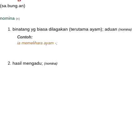
(sa.bung.an)
nomina
(n)
binatang yg biasa dilagakan (terutama ayam); aduan
(nomina)
Contoh:
ia memelihara ayam -;
hasil mengadu;
(nomina)