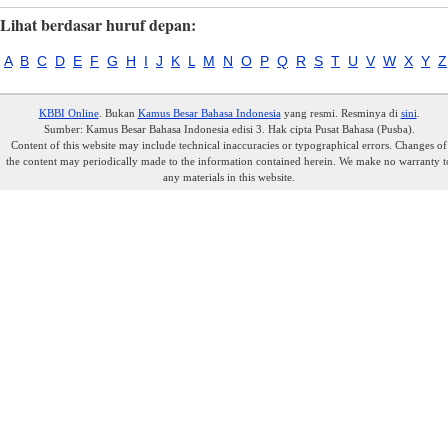
Lihat berdasar huruf depan:
A
B
C
D
E
F
G
H
I
J
K
L
M
N
O
P
Q
R
S
T
U
V
W
X
Y
Z
KBBI Online
. Bukan
Kamus Besar Bahasa Indonesia
yang resmi. Resminya di
sini
.
Sumber: Kamus Besar Bahasa Indonesia edisi 3. Hak cipta Pusat Bahasa (Pusba).
Content of this website may include technical inaccuracies or typographical errors. Changes of
the content may periodically made to the information contained herein. We make no warranty t
any materials in this website.