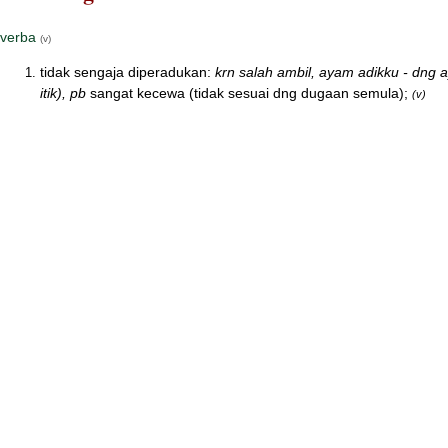
verba
(v)
tidak sengaja diperadukan:
krn salah ambil, ayam adikku - dng
itik), pb
sangat kecewa (tidak sesuai dng dugaan semula);
(v)