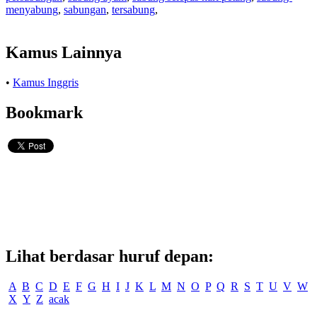
menyabung
,
sabungan
,
tersabung
,
Kamus Lainnya
•
Kamus Inggris
Bookmark
Lihat berdasar huruf depan:
A
B
C
D
E
F
G
H
I
J
K
L
M
N
O
P
Q
R
S
T
U
V
W
X
Y
Z
acak