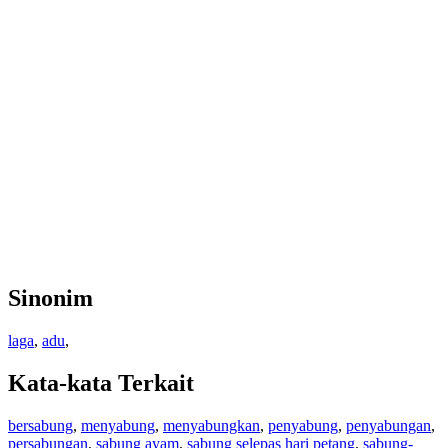
Sinonim
laga
,
adu
,
Kata-kata Terkait
bersabung
,
menyabung
,
menyabungkan
,
penyabung
,
penyabungan
,
persabungan
,
sabung ayam
,
sabung selepas hari petang
,
sabung-