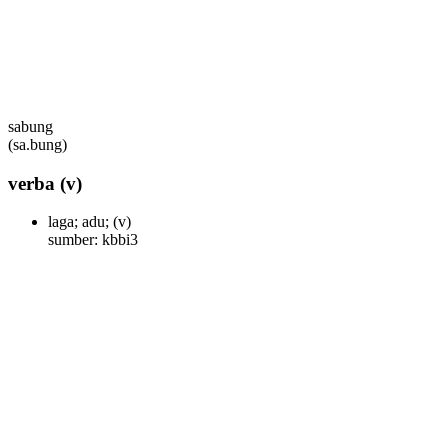
sabung
(sa.bung)
verba
(v)
laga; adu;
(v)
sumber: kbbi3