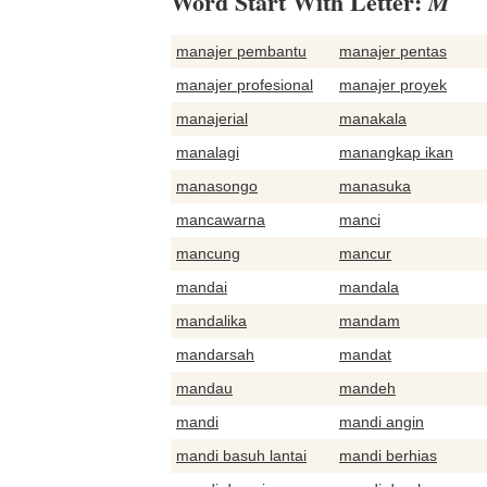
Word Start With Letter:
M
manajer pembantu
manajer pentas
manajer profesional
manajer proyek
manajerial
manakala
manalagi
manangkap ikan
manasongo
manasuka
mancawarna
manci
mancung
mancur
mandai
mandala
mandalika
mandam
mandarsah
mandat
mandau
mandeh
mandi
mandi angin
mandi basuh lantai
mandi berhias