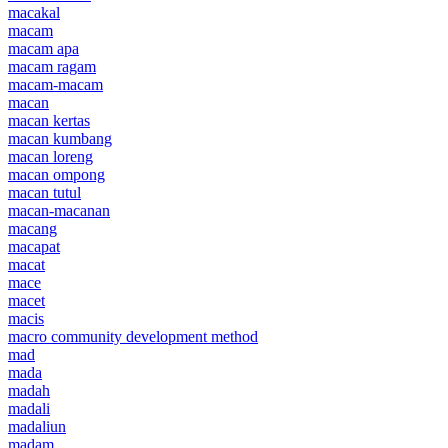
macakal
macam
macam apa
macam ragam
macam-macam
macan
macan kertas
macan kumbang
macan loreng
macan ompong
macan tutul
macan-macanan
macang
macapat
macat
mace
macet
macis
macro community development method
mad
mada
madah
madali
madaliun
madam