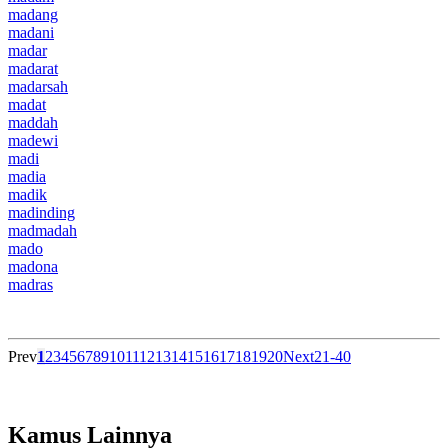
madang
madani
madar
madarat
madarsah
madat
maddah
madewi
madi
madia
madik
madinding
madmadah
mado
madona
madras
Prev
1
2
3
4
5
6
7
8
9
10
11
12
13
14
15
16
17
18
19
20
Next
21-40
Kamus Lainnya