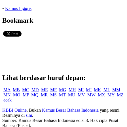
•
Kamus Inggris
Bookmark
Lihat berdasar huruf depan:
MA
MB
MC
MD
ME
MF
MG
MH
MI
MJ
MK
ML
MM
MN
MO
MP
MQ
MR
MS
MT
MU
MV
MW
MX
MY
MZ
acak
KBBI Online
. Bukan
Kamus Besar Bahasa Indonesia
yang resmi.
Resminya di
sini
.
Sumber: Kamus Besar Bahasa Indonesia edisi 3. Hak cipta Pusat
Bahasa (Pusba).