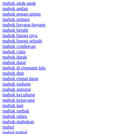
mabuk agak-agak
mabuk andan
mabuk angan-angan
mabuk asmara
mabuk bayang-bayang
mabuk berahi
mabuk bunga raya
mabuk bunga selasih
mabuk cendawan
mabuk cinta
mabuk darah
mabuk darat
mabuk di enggang lalu
mabuk duit
mabuk empat tiang
mabuk gadung
mabuk gunung
mabuk kecubung
mabuk kepayang
mabuk laut
mabuk ombak
mabuk udara
mabuk-mabukan
mabul
mabul-mabul