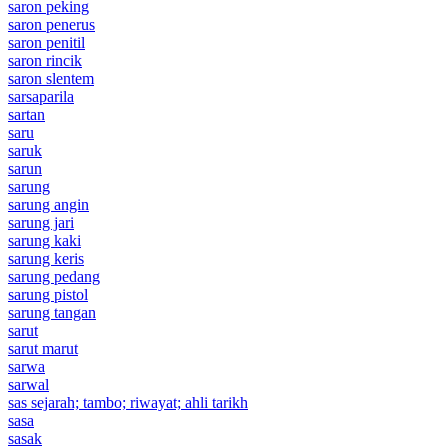
saron peking
saron penerus
saron penitil
saron rincik
saron slentem
sarsaparila
sartan
saru
saruk
sarun
sarung
sarung angin
sarung jari
sarung kaki
sarung keris
sarung pedang
sarung pistol
sarung tangan
sarut
sarut marut
sarwa
sarwal
sas sejarah; tambo; riwayat; ahli tarikh
sasa
sasak