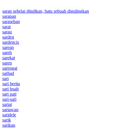
sarap sehelai dituilkan, batu sebuah digulingkan
sarapan
sarasehan
sarat
sarau
sarden
sardencis
sarean
sareh
sarekat
saren
sarengat
sarhad
sari
sari berita
sari buah
sari pati
sari-sari
sariat
sariawan
saridele
sarik
sarikan