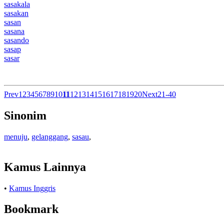
sasakala
sasakan
sasan
sasana
sasando
sasap
sasar
Prev
1
2
3
4
5
6
7
8
9
10
11
12
13
14
15
16
17
18
19
20
Next
21-40
Sinonim
menuju
,
gelanggang
,
sasau
,
Kamus Lainnya
•
Kamus Inggris
Bookmark