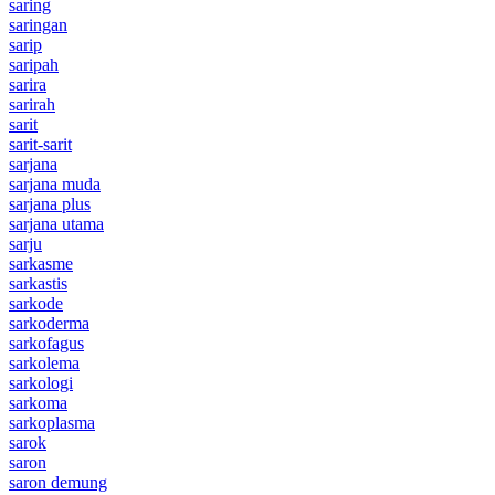
saring
saringan
sarip
saripah
sarira
sarirah
sarit
sarit-sarit
sarjana
sarjana muda
sarjana plus
sarjana utama
sarju
sarkasme
sarkastis
sarkode
sarkoderma
sarkofagus
sarkolema
sarkologi
sarkoma
sarkoplasma
sarok
saron
saron demung