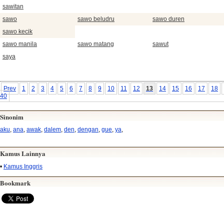
sawitan
sawo
sawo beludru
sawo duren
sawo kecik
sawo manila
sawo matang
sawut
saya
Prev
1
2
3
4
5
6
7
8
9
10
11
12
13
14
15
16
17
18
40
Sinonim
aku
,
ana
,
awak
,
dalem
,
den
,
dengan
,
gue
,
ya
,
Kamus Lainnya
•
Kamus Inggris
Bookmark