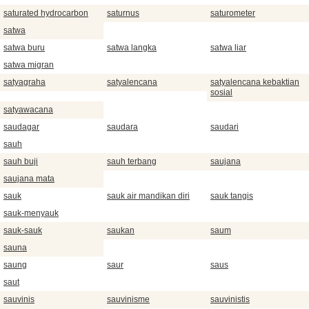
saturated hydrocarbon
saturnus
saturometer
satwa
satwa buru
satwa langka
satwa liar
satwa migran
satyagraha
satyalencana
satyalencana kebaktian
sosial
satyawacana
saudagar
saudara
saudari
sauh
sauh buji
sauh terbang
saujana
saujana mata
sauk
sauk air mandikan diri
sauk tangis
sauk-menyauk
sauk-sauk
saukan
saum
sauna
saung
saur
saus
saut
sauvinis
sauvinisme
sauvinistis