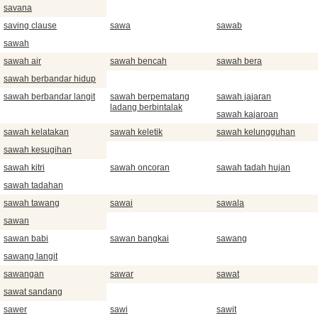
savana
saving clause
sawa
sawab
sawah
sawah air
sawah bencah
sawah bera
sawah berbandar hidup
sawah berbandar langit
sawah berpematang
sawah jajaran
ladang berbintalak
sawah kajaroan
sawah kelatakan
sawah keletik
sawah kelungguhan
sawah kesugihan
sawah kitri
sawah oncoran
sawah tadah hujan
sawah tadahan
sawah tawang
sawai
sawala
sawan
sawan babi
sawan bangkai
sawang
sawang langit
sawangan
sawar
sawat
sawat sandang
sawer
sawi
sawit