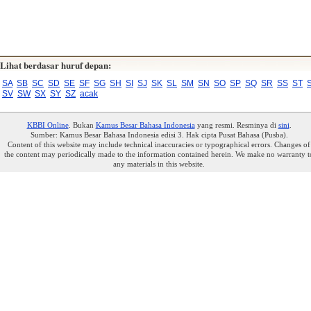
Lihat berdasar huruf depan:
SA
SB
SC
SD
SE
SF
SG
SH
SI
SJ
SK
SL
SM
SN
SO
SP
SQ
SR
SS
ST
SV
SW
SX
SY
SZ
acak
KBBI Online
. Bukan
Kamus Besar Bahasa Indonesia
yang resmi. Resminya di
sini
.
Sumber: Kamus Besar Bahasa Indonesia edisi 3. Hak cipta Pusat Bahasa (Pusba).
Content of this website may include technical inaccuracies or typographical errors. Changes of
the content may periodically made to the information contained herein. We make no warranty t
any materials in this website.