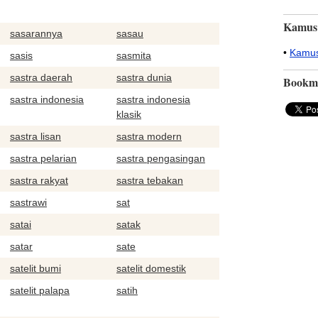
Kamus
sasarannya
sasau
•
Kamus
sasis
sasmita
sastra daerah
sastra dunia
Bookm
sastra indonesia
sastra indonesia
klasik
sastra lisan
sastra modern
sastra pelarian
sastra pengasingan
sastra rakyat
sastra tebakan
sastrawi
sat
satai
satak
satar
sate
satelit bumi
satelit domestik
satelit palapa
satih