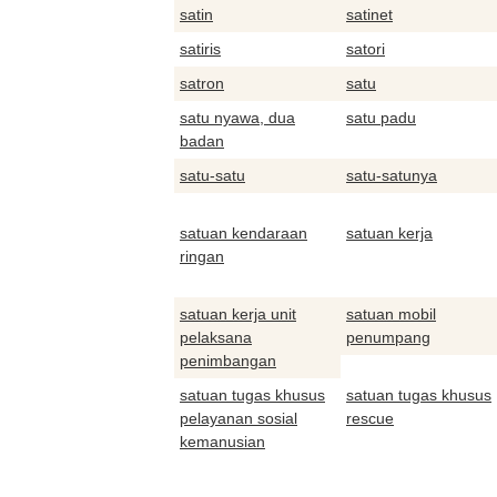
satin
satinet
satiris
satori
satron
satu
satu nyawa, dua
satu padu
badan
satu-satu
satu-satunya
satuan kendaraan
satuan kerja
ringan
satuan kerja unit
satuan mobil
pelaksana
penumpang
penimbangan
satuan tugas khusus
satuan tugas khusus
pelayanan sosial
rescue
kemanusian