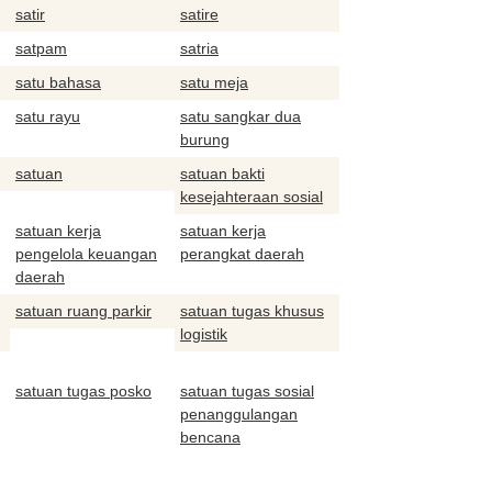
satir
satire
satpam
satria
satu bahasa
satu meja
satu rayu
satu sangkar dua
burung
satuan
satuan bakti
kesejahteraan sosial
satuan kerja
satuan kerja
pengelola keuangan
perangkat daerah
daerah
satuan ruang parkir
satuan tugas khusus
logistik
satuan tugas posko
satuan tugas sosial
penanggulangan
bencana