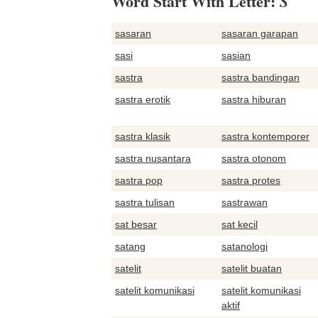
Word Start With Letter:
S
sasaran
sasaran garapan
sasi
sasian
sastra
sastra bandingan
sastra erotik
sastra hiburan
sastra klasik
sastra kontemporer
sastra nusantara
sastra otonom
sastra pop
sastra protes
sastra tulisan
sastrawan
sat besar
sat kecil
satang
satanologi
satelit
satelit buatan
satelit komunikasi
satelit komunikasi
aktif