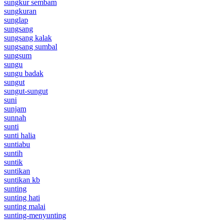
sungkur sembam
sungkuran
sunglap
sungsang
sungsang kalak
sungsang sumbal
sungsum
sungu
sungu badak
sungut
sungut-sungut
suni
sunjam
sunnah
sunti
sunti halia
suntiabu
suntih
suntik
suntikan
suntikan kb
sunting
sunting hati
sunting malai
sunting-menyunting