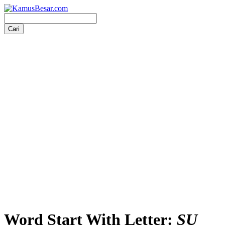
Word Start With Letter:
SU