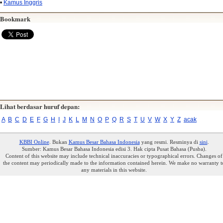
•
Kamus Inggris
Bookmark
Lihat berdasar huruf depan:
A
B
C
D
E
F
G
H
I
J
K
L
M
N
O
P
Q
R
S
T
U
V
W
X
Y
Z
acak
KBBI Online
. Bukan
Kamus Besar Bahasa Indonesia
yang resmi. Resminya di
sini
.
Sumber: Kamus Besar Bahasa Indonesia edisi 3. Hak cipta Pusat Bahasa (Pusba).
Content of this website may include technical inaccuracies or typographical errors. Changes of
the content may periodically made to the information contained herein. We make no warranty t
any materials in this website.