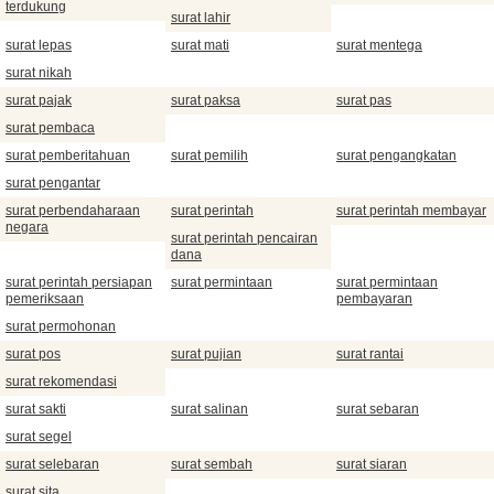
terdukung
surat lahir
surat lepas
surat mati
surat mentega
surat nikah
surat pajak
surat paksa
surat pas
surat pembaca
surat pemberitahuan
surat pemilih
surat pengangkatan
surat pengantar
surat perbendaharaan
surat perintah
surat perintah membayar
negara
surat perintah pencairan
dana
surat perintah persiapan
surat permintaan
surat permintaan
pemeriksaan
pembayaran
surat permohonan
surat pos
surat pujian
surat rantai
surat rekomendasi
surat sakti
surat salinan
surat sebaran
surat segel
surat selebaran
surat sembah
surat siaran
surat sita