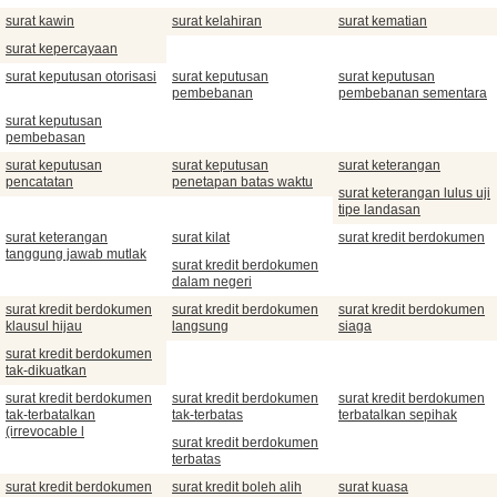
surat kawin
surat kelahiran
surat kematian
surat kepercayaan
surat keputusan otorisasi
surat keputusan
surat keputusan
pembebanan
pembebanan sementara
surat keputusan
pembebasan
surat keputusan
surat keputusan
surat keterangan
pencatatan
penetapan batas waktu
surat keterangan lulus uji
tipe landasan
surat keterangan
surat kilat
surat kredit berdokumen
tanggung jawab mutlak
surat kredit berdokumen
dalam negeri
surat kredit berdokumen
surat kredit berdokumen
surat kredit berdokumen
klausul hijau
langsung
siaga
surat kredit berdokumen
tak-dikuatkan
surat kredit berdokumen
surat kredit berdokumen
surat kredit berdokumen
tak-terbatalkan
tak-terbatas
terbatalkan sepihak
(irrevocable l
surat kredit berdokumen
terbatas
surat kredit berdokumen
surat kredit boleh alih
surat kuasa