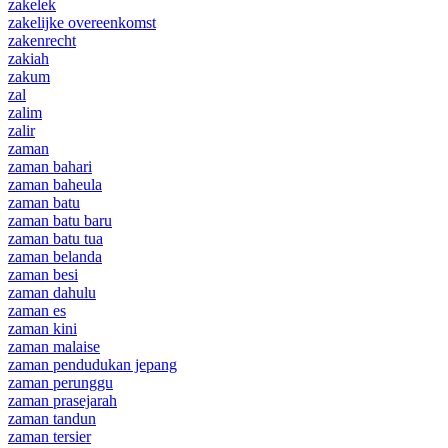
zakelek
zakelijke overeenkomst
zakenrecht
zakiah
zakum
zal
zalim
zalir
zaman
zaman bahari
zaman baheula
zaman batu
zaman batu baru
zaman batu tua
zaman belanda
zaman besi
zaman dahulu
zaman es
zaman kini
zaman malaise
zaman pendudukan jepang
zaman perunggu
zaman prasejarah
zaman tandun
zaman tersier