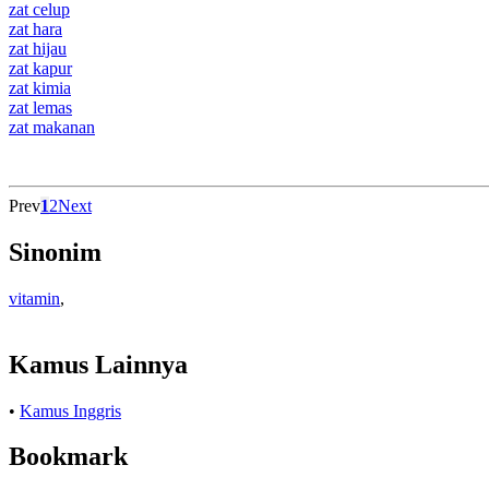
zat celup
zat hara
zat hijau
zat kapur
zat kimia
zat lemas
zat makanan
Prev
1
2
Next
Sinonim
vitamin
,
Kamus Lainnya
•
Kamus Inggris
Bookmark