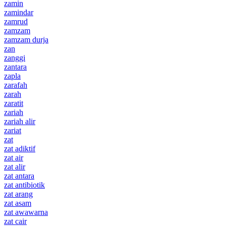
zamin
zamindar
zamrud
zamzam
zamzam durja
zan
zanggi
zantara
zapla
zarafah
zarah
zaratit
zariah
zariah alir
zariat
zat
zat adiktif
zat air
zat alir
zat antara
zat antibiotik
zat arang
zat asam
zat awawarna
zat cair