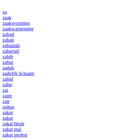
za
zaak
zaaksvorming
zaakwarneming
zabad
zabah
zabaniah
zabarjad
zabib
zabur
zadah
zadelijk lichaam
zahid
zahir
zai
zaim
zair
zaitun
zakar
zakat
zakat fitrah
zakat mal
zakat profesi