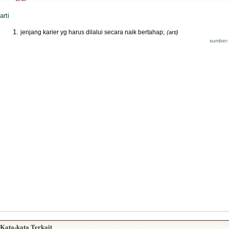
arti
jenjang karier yg harus dilalui secara naik bertahap;
(arti)
sumber:
Kata-kata Terkait