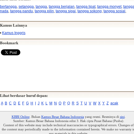
bertangga
,
setangga
,
tangga
,
tangga berjalan
,
tangga lipat
,
tangga monyet
,
tangg
nada
,
tangga pandu
,
tangga pilin
,
tangga sigai
,
tangga sokong
,
tangga sosial
,
Kamus Lainnya
•
Kamus Inggris
Bookmark
Lihat berdasar huruf depan:
A
B
C
D
E
F
G
H
I
J
K
L
M
N
O
P
Q
R
S
T
U
V
W
X
Y
Z
acak
KBBI Online
. Bukan
Kamus Besar Bahasa Indonesia
yang resmi. Resminya di
sini
.
Sumber: Kamus Besar Bahasa Indonesia edisi 3. Hak cipta Pusat Bahasa (Pusba).
Content of this website may include technical inaccuracies or typographical errors. Changes of
the content may periodically made to the information contained herein. We make no warranty t
any materials in this website.