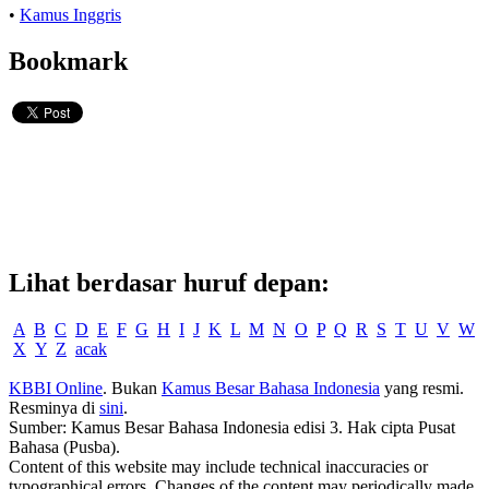
•
Kamus Inggris
Bookmark
Lihat berdasar huruf depan:
A
B
C
D
E
F
G
H
I
J
K
L
M
N
O
P
Q
R
S
T
U
V
W
X
Y
Z
acak
KBBI Online
. Bukan
Kamus Besar Bahasa Indonesia
yang resmi.
Resminya di
sini
.
Sumber: Kamus Besar Bahasa Indonesia edisi 3. Hak cipta Pusat
Bahasa (Pusba).
Content of this website may include technical inaccuracies or
typographical errors. Changes of the content may periodically made