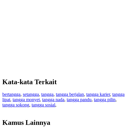
Kata-kata Terkait
bertangga
,
setangga
,
tangga
,
tangga berjalan
,
tangga karier
,
tangga
lipat
,
tangga monyet
,
tangga nada
,
tangga pandu
,
tangga pilin
,
tangga sokong
,
tangga sosial
,
Kamus Lainnya