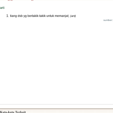
arti
tiang dsb yg bertakik-takik untuk memanjat;
(arti)
sumber:
Kata-kata Terkait