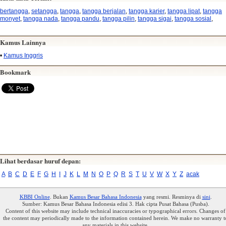
bertangga
,
setangga
,
tangga
,
tangga berjalan
,
tangga karier
,
tangga lipat
,
tangga
monyet
,
tangga nada
,
tangga pandu
,
tangga pilin
,
tangga sigai
,
tangga sosial
,
Kamus Lainnya
•
Kamus Inggris
Bookmark
Lihat berdasar huruf depan:
A
B
C
D
E
F
G
H
I
J
K
L
M
N
O
P
Q
R
S
T
U
V
W
X
Y
Z
acak
KBBI Online
. Bukan
Kamus Besar Bahasa Indonesia
yang resmi. Resminya di
sini
.
Sumber: Kamus Besar Bahasa Indonesia edisi 3. Hak cipta Pusat Bahasa (Pusba).
Content of this website may include technical inaccuracies or typographical errors. Changes of
the content may periodically made to the information contained herein. We make no warranty t
any materials in this website.