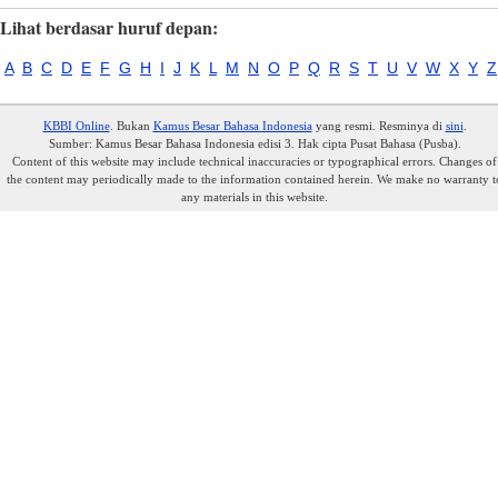
Lihat berdasar huruf depan:
A
B
C
D
E
F
G
H
I
J
K
L
M
N
O
P
Q
R
S
T
U
V
W
X
Y
Z
KBBI Online
. Bukan
Kamus Besar Bahasa Indonesia
yang resmi. Resminya di
sini
.
Sumber: Kamus Besar Bahasa Indonesia edisi 3. Hak cipta Pusat Bahasa (Pusba).
Content of this website may include technical inaccuracies or typographical errors. Changes of
the content may periodically made to the information contained herein. We make no warranty t
any materials in this website.