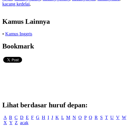
kacang kedelai
,
Kamus Lainnya
•
Kamus Inggris
Bookmark
Lihat berdasar huruf depan:
A
B
C
D
E
F
G
H
I
J
K
L
M
N
O
P
Q
R
S
T
U
V
W
X
Y
Z
acak