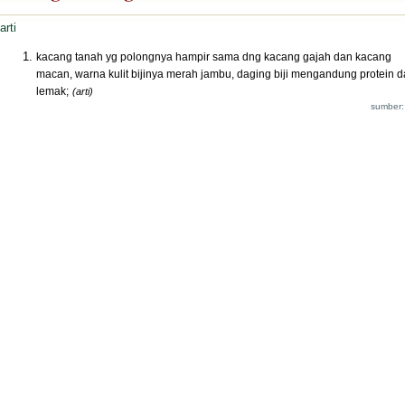
arti
kacang tanah yg polongnya hampir sama dng kacang gajah dan kacang
macan, warna kulit bijinya merah jambu, daging biji mengandung protein 
lemak;
(arti)
sumber: