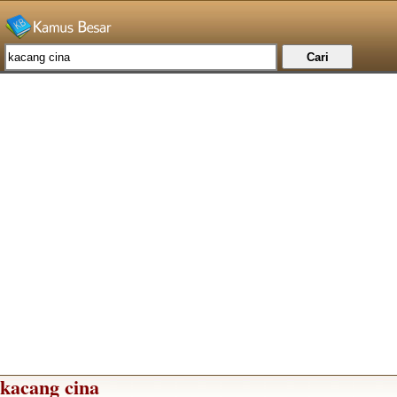
kacang cina