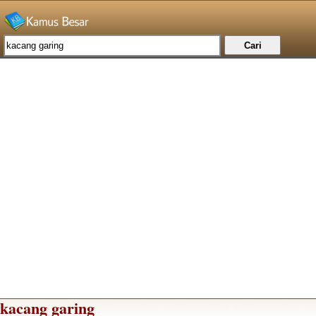
kacang garing