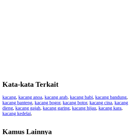
Kata-kata Terkait
kacang
,
kacang anoa
,
kacang arab
,
kacang babi
,
kacang bandung
,
kacang banteng
,
kacang bogor
,
kacang botor
,
kacang cina
,
kacang
dieng
,
kacang gajah
,
kacang garing
,
kacang hijau
,
kacang kara
,
kacang kedelai
,
Kamus Lainnya