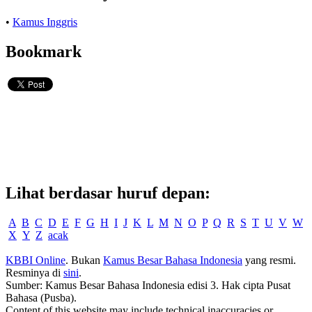
•
Kamus Inggris
Bookmark
Lihat berdasar huruf depan:
A
B
C
D
E
F
G
H
I
J
K
L
M
N
O
P
Q
R
S
T
U
V
W
X
Y
Z
acak
KBBI Online
. Bukan
Kamus Besar Bahasa Indonesia
yang resmi.
Resminya di
sini
.
Sumber: Kamus Besar Bahasa Indonesia edisi 3. Hak cipta Pusat
Bahasa (Pusba).
Content of this website may include technical inaccuracies or