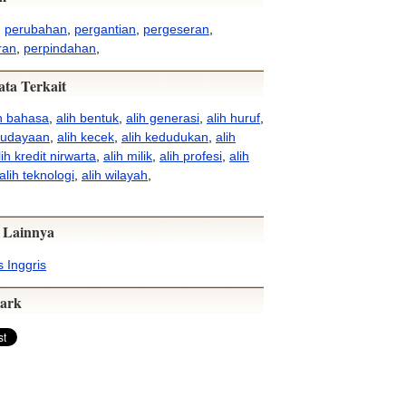
,
perubahan
,
pergantian
,
pergeseran
,
ran
,
perpindahan
,
ata Terkait
ih bahasa
,
alih bentuk
,
alih generasi
,
alih huruf
,
budayaan
,
alih kecek
,
alih kedudukan
,
alih
lih kredit nirwarta
,
alih milik
,
alih profesi
,
alih
alih teknologi
,
alih wilayah
,
 Lainnya
 Inggris
ark