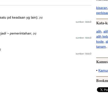
kisaran
perkisa
satu pd keadaan yg lain);
(n)
Kata-k
sumber: kbbi3
alih
,
al
erjadi ~ pemerintahan
;
(n)
alih ke
sumber: kbbi3
kode
,
a
tanam
,
)
sumber: kbbi3
Kamus
•
Kamus
Bookm