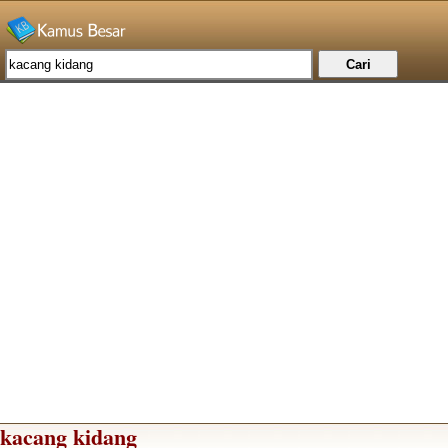
kacang kidang