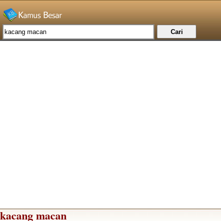
kacang macan