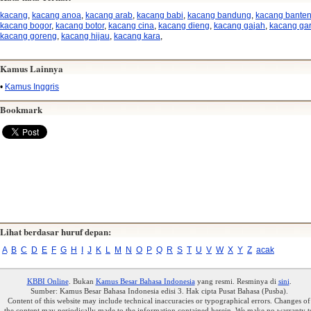
kacang
,
kacang anoa
,
kacang arab
,
kacang babi
,
kacang bandung
,
kacang bante
kacang bogor
,
kacang botor
,
kacang cina
,
kacang dieng
,
kacang gajah
,
kacang gar
kacang goreng
,
kacang hijau
,
kacang kara
,
Kamus Lainnya
•
Kamus Inggris
Bookmark
Lihat berdasar huruf depan:
A
B
C
D
E
F
G
H
I
J
K
L
M
N
O
P
Q
R
S
T
U
V
W
X
Y
Z
acak
KBBI Online
. Bukan
Kamus Besar Bahasa Indonesia
yang resmi. Resminya di
sini
.
Sumber: Kamus Besar Bahasa Indonesia edisi 3. Hak cipta Pusat Bahasa (Pusba).
Content of this website may include technical inaccuracies or typographical errors. Changes of
the content may periodically made to the information contained herein. We make no warranty t