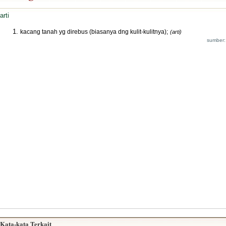
arti
kacang tanah yg direbus (biasanya dng kulit-kulitnya);
(arti)
sumber:
Kata-kata Terkait