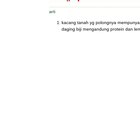
arti
kacang tanah yg polongnya mempunyai lu
daging biji mengandung protein dan le