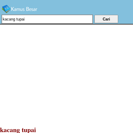
kacang tupai