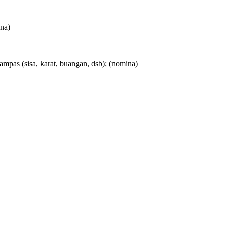
na)
mpas (sisa, karat, buangan, dsb);
(nomina)