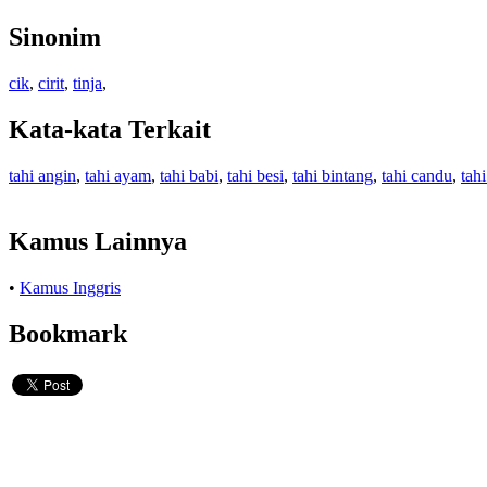
Sinonim
cik
,
cirit
,
tinja
,
Kata-kata Terkait
tahi angin
,
tahi ayam
,
tahi babi
,
tahi besi
,
tahi bintang
,
tahi candu
,
tah
Kamus Lainnya
•
Kamus Inggris
Bookmark