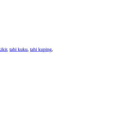
kikir
,
tahi kuku
,
tahi kuping
,