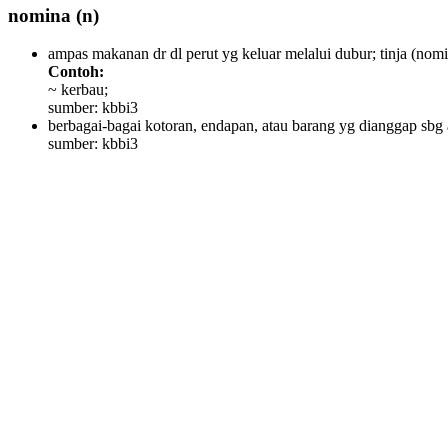
nomina
(n)
ampas makanan dr dl perut yg keluar melalui dubur; tinja
(nomi
Contoh:
~ kerbau;
sumber: kbbi3
berbagai-bagai kotoran, endapan, atau barang yg dianggap sbg a
sumber: kbbi3