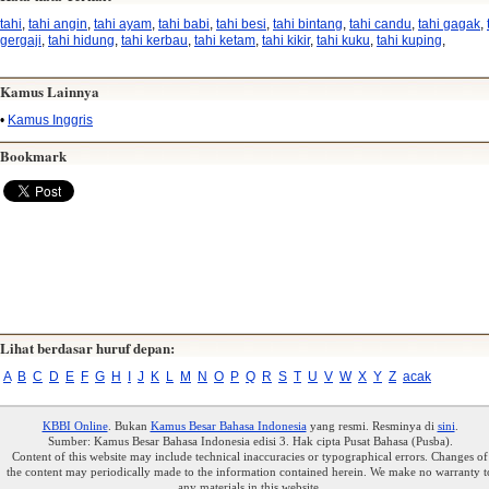
tahi
,
tahi angin
,
tahi ayam
,
tahi babi
,
tahi besi
,
tahi bintang
,
tahi candu
,
tahi gagak
,
gergaji
,
tahi hidung
,
tahi kerbau
,
tahi ketam
,
tahi kikir
,
tahi kuku
,
tahi kuping
,
Kamus Lainnya
•
Kamus Inggris
Bookmark
Lihat berdasar huruf depan:
A
B
C
D
E
F
G
H
I
J
K
L
M
N
O
P
Q
R
S
T
U
V
W
X
Y
Z
acak
KBBI Online
. Bukan
Kamus Besar Bahasa Indonesia
yang resmi. Resminya di
sini
.
Sumber: Kamus Besar Bahasa Indonesia edisi 3. Hak cipta Pusat Bahasa (Pusba).
Content of this website may include technical inaccuracies or typographical errors. Changes of
the content may periodically made to the information contained herein. We make no warranty t
any materials in this website.