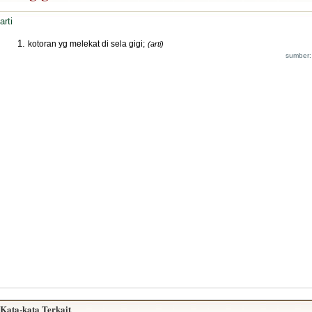
arti
kotoran yg melekat di sela gigi;
(arti)
sumber:
Kata-kata Terkait