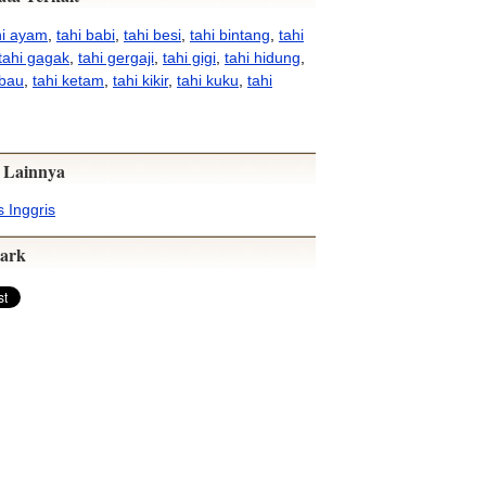
hi ayam
,
tahi babi
,
tahi besi
,
tahi bintang
,
tahi
tahi gagak
,
tahi gergaji
,
tahi gigi
,
tahi hidung
,
rbau
,
tahi ketam
,
tahi kikir
,
tahi kuku
,
tahi
 Lainnya
 Inggris
ark