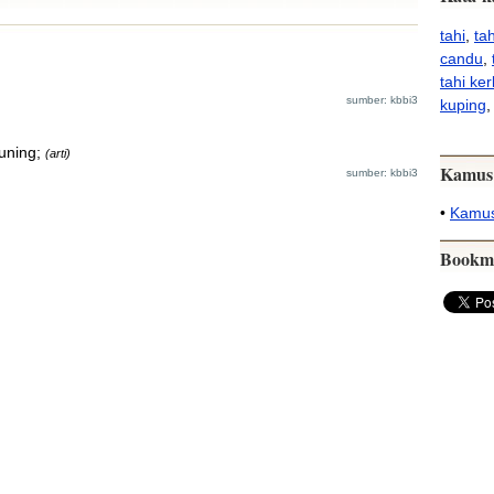
tahi
,
ta
candu
,
tahi ke
sumber: kbbi3
kuping
,
uning;
(arti)
Kamus
sumber: kbbi3
•
Kamus
Bookm