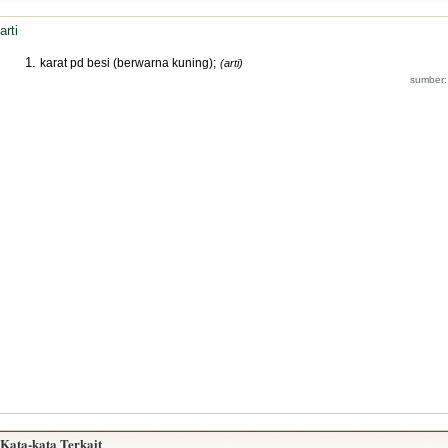
arti
karat pd besi (berwarna kuning);
(arti)
sumber:
Kata-kata Terkait