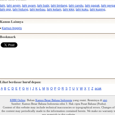
tahi
,
tahi angin
,
tahi ayam
,
tahi babi
,
tahi bintang
,
tahi candu
,
tahi gagak
,
tahi gerga
tahi gigi
,
tahi hidung
,
tahi kerbau
,
tahi ketam
,
tahi kikir
,
tahi kuku
,
tahi kuping
,
Kamus Lainnya
•
Kamus Inggris
Bookmark
Lihat berdasar huruf depan:
A
B
C
D
E
F
G
H
I
J
K
L
M
N
O
P
Q
R
S
T
U
V
W
X
Y
Z
acak
KBBI Online
. Bukan
Kamus Besar Bahasa Indonesia
yang resmi. Resminya di
sini
.
Sumber: Kamus Besar Bahasa Indonesia edisi 3. Hak cipta Pusat Bahasa (Pusba).
Content of this website may include technical inaccuracies or typographical errors. Changes of
the content may periodically made to the information contained herein. We make no warranty t
any materials in this website.