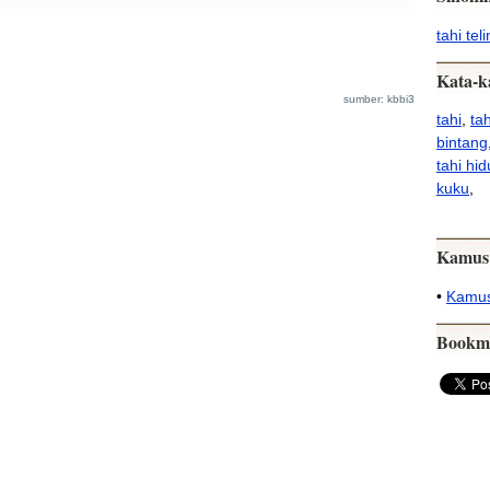
tahi tel
Kata-k
sumber: kbbi3
tahi
,
ta
bintang
tahi hi
kuku
,
Kamus
•
Kamus
Bookm