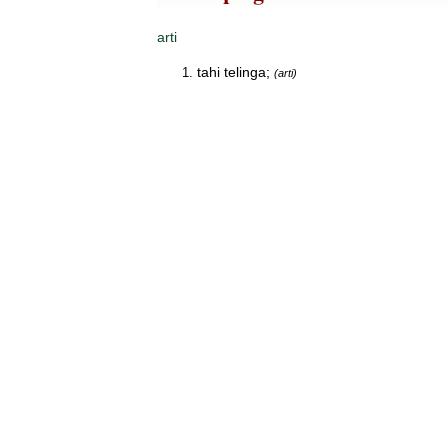
arti
tahi telinga;
(arti)