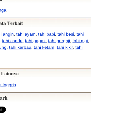
inga
,
ata Terkait
hi angin
,
tahi ayam
,
tahi babi
,
tahi besi
,
tahi
,
tahi candu
,
tahi gagak
,
tahi gergaji
,
tahi gigi
,
dung
,
tahi kerbau
,
tahi ketam
,
tahi kikir
,
tahi
 Lainnya
 Inggris
ark