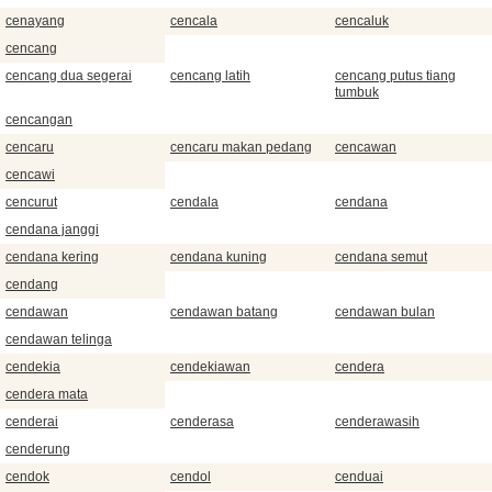
cenayang
cencala
cencaluk
cencang
cencang dua segerai
cencang latih
cencang putus tiang
tumbuk
cencangan
cencaru
cencaru makan pedang
cencawan
cencawi
cencurut
cendala
cendana
cendana janggi
cendana kering
cendana kuning
cendana semut
cendang
cendawan
cendawan batang
cendawan bulan
cendawan telinga
cendekia
cendekiawan
cendera
cendera mata
cenderai
cenderasa
cenderawasih
cenderung
cendok
cendol
cenduai