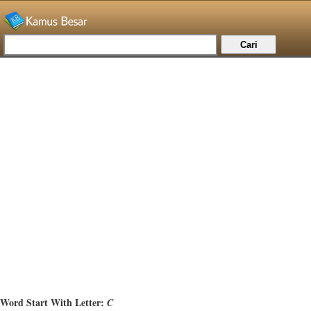
Word Start With Letter:
C